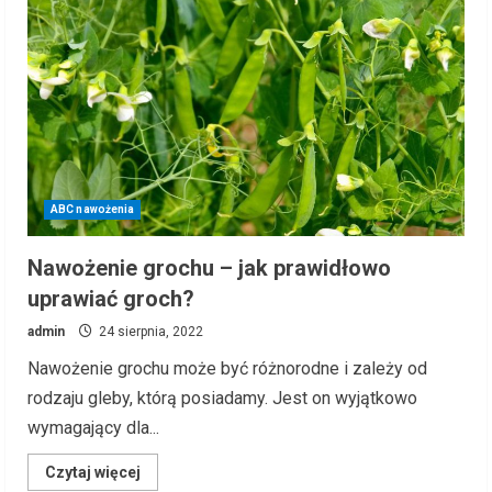
ABC nawożenia
Nawożenie grochu – jak prawidłowo
uprawiać groch?
admin
24 sierpnia, 2022
Nawożenie grochu może być różnorodne i zależy od
rodzaju gleby, którą posiadamy. Jest on wyjątkowo
wymagający dla...
Read
Czytaj więcej
more