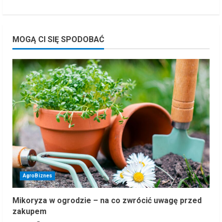
about
Nawożenie
grochu
–
jak
MOGĄ CI SIĘ SPODOBAĆ
prawidłowo
uprawiać
groch?
AgroBiznes
Mikoryza w ogrodzie – na co zwrócić uwagę przed
zakupem