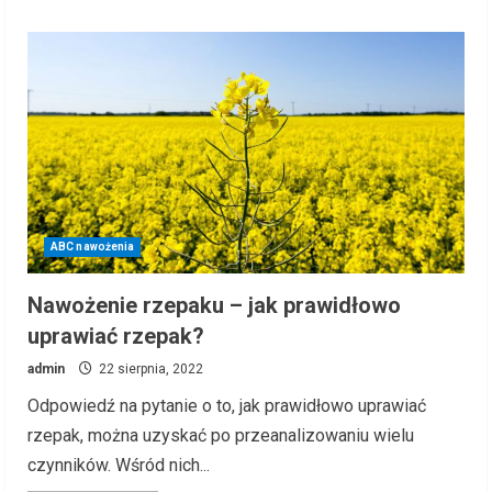
about
Przetarg
na
silosy
w
Nowogardzie
–
inwestycja
dla
rolnictwa
na
dużą
skalę
ABC nawożenia
Nawożenie rzepaku – jak prawidłowo
uprawiać rzepak?
admin
22 sierpnia, 2022
Odpowiedź na pytanie o to, jak prawidłowo uprawiać
rzepak, można uzyskać po przeanalizowaniu wielu
czynników. Wśród nich...