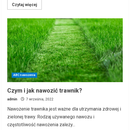
Read
Czytaj więcej
more
about
Trawnik
po
zimie
–
jak
naprawić
powierzchnię
trawnika
po
zimie?
ABC nawożenia
Czym i jak nawozić trawnik?
admin
7 września, 2022
Nawożenie trawnika jest ważne dla utrzymania zdrowej i
zielonej trawy. Rodzaj używanego nawozu i
częstotliwość nawożenia zależy...