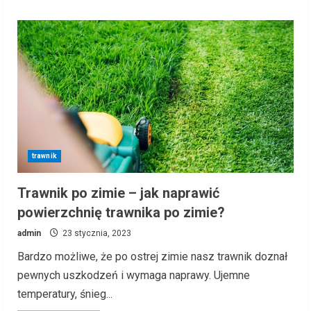
about
Jak
efektywnie
zlikwidować
żółte
plamy
na
trawniku?
trawnik
Trawnik po zimie – jak naprawić
powierzchnię trawnika po zimie?
admin
23 stycznia, 2023
Bardzo możliwe, że po ostrej zimie nasz trawnik doznał
pewnych uszkodzeń i wymaga naprawy. Ujemne
temperatury, śnieg...