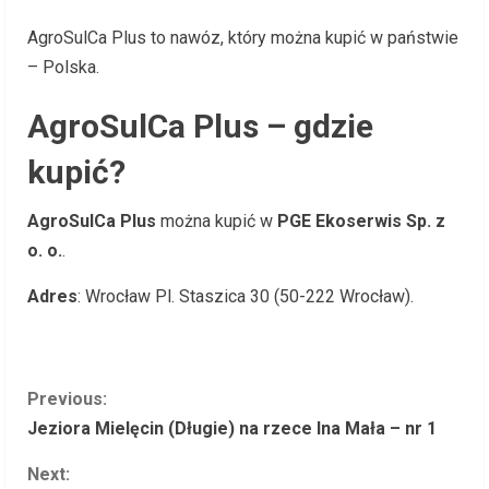
AgroSulCa Plus to nawóz, który można kupić w państwie
– Polska.
AgroSulCa Plus – gdzie
kupić?
AgroSulCa Plus
można kupić w
PGE Ekoserwis Sp. z
o. o.
.
Adres
: Wrocław Pl. Staszica 30 (50-222 Wrocław).
C
Previous:
Jeziora Mielęcin (Długie) na rzece Ina Mała – nr 1
o
Next: