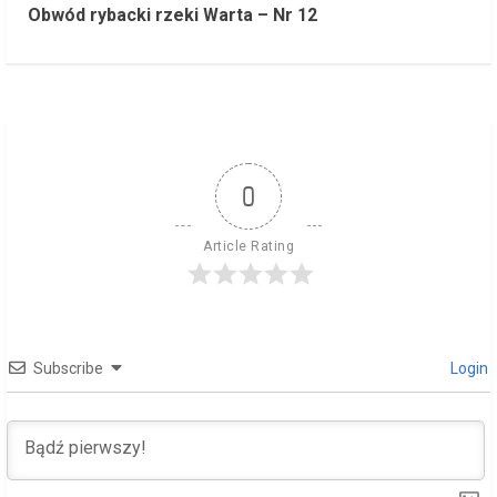
n
Obwód rybacki rzeki Warta – Nr 12
t
i
n
u
0
e
Article Rating
R
e
Subscribe
Login
a
d
i