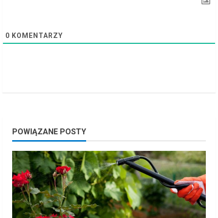
n
g
0
KOMENTARZY
POWIĄZANE POSTY