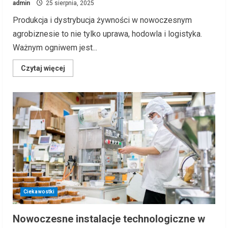
admin
25 sierpnia, 2025
Produkcja i dystrybucja żywności w nowoczesnym
agrobiznesie to nie tylko uprawa, hodowla i logistyka.
Ważnym ogniwem jest...
Read
Czytaj więcej
more
about
Ekologiczne
rozwiązania
w
agrobiznesie
–
opakowania
jednorazowe
jako
element
łańcucha
dostaw
Ciekawostki
Nowoczesne instalacje technologiczne w