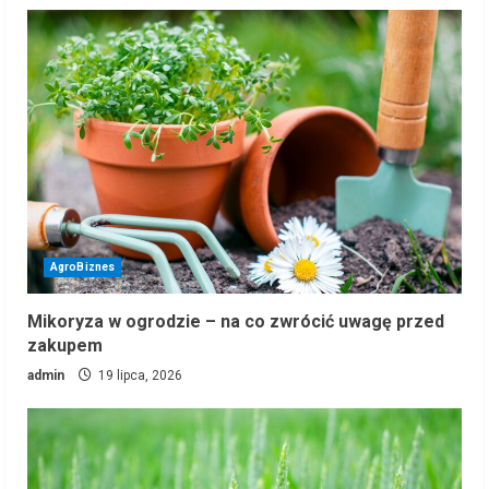
małych
gospodarstw
AgroBiznes
Mikoryza w ogrodzie – na co zwrócić uwagę przed
zakupem
admin
19 lipca, 2026