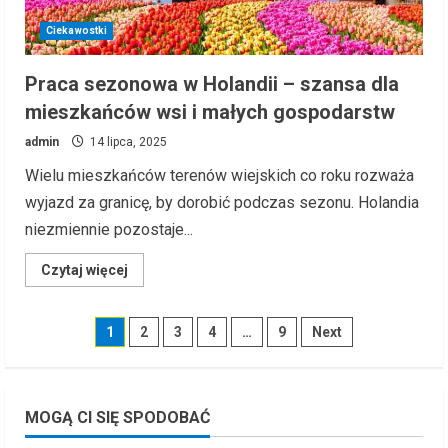
Ciekawostki
Praca sezonowa w Holandii – szansa dla
mieszkańców wsi i małych gospodarstw
admin
14 lipca, 2025
Wielu mieszkańców terenów wiejskich co roku rozważa
wyjazd za granicę, by dorobić podczas sezonu. Holandia
niezmiennie pozostaje...
Read
Czytaj więcej
more
about
Praca
sezonowa
Stronicowanie
1
2
3
4
…
9
Next
w
Holandii
–
wpisów
szansa
dla
mieszkańców
MOGĄ CI SIĘ SPODOBAĆ
wsi
i