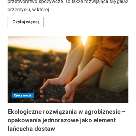
przetwórstwo spożywcze. To także rozwijająca się gałąź
przemysłu, w której...
Read
Czytaj więcej
more
about
Technologie
tekstylne
w
agrobiznesie
–
jak
innowacyjne
maszyny
wspierają
produkcję
i
logistykę?
Ciekawostki
Ekologiczne rozwiązania w agrobiznesie –
opakowania jednorazowe jako element
łańcucha dostaw