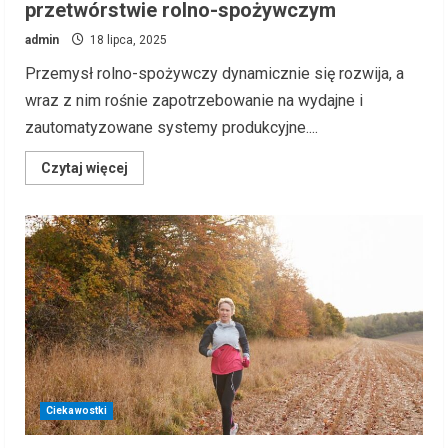
przetwórstwie rolno-spożywczym
admin
18 lipca, 2025
Przemysł rolno-spożywczy dynamicznie się rozwija, a
wraz z nim rośnie zapotrzebowanie na wydajne i
zautomatyzowane systemy produkcyjne....
Read
Czytaj więcej
more
about
Nowoczesne
instalacje
technologiczne
w
przetwórstwie
rolno-
spożywczym
Ciekawostki