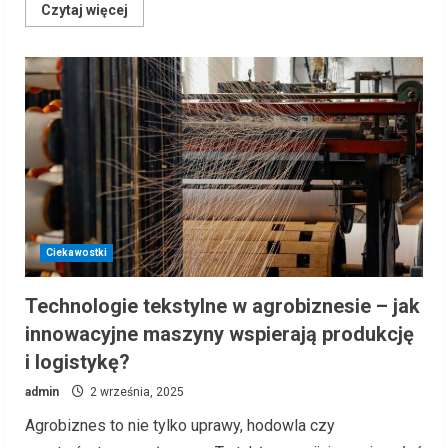
Read
Czytaj więcej
more
about
Nowoczesne
systemy
klimatyzacyjne
i
wentylacyjne
w
rolnictwie
i
przemyśle
spożywczym
Ciekawostki
Technologie tekstylne w agrobiznesie – jak
innowacyjne maszyny wspierają produkcję
i logistykę?
admin
2 września, 2025
Agrobiznes to nie tylko uprawy, hodowla czy