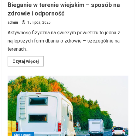
Bieganie w terenie wiejskim – sposób na
zdrowie i odporność
admin
15 lipca, 2025
Aktywność fizyczna na świeżym powietrzu to jedna z
najlepszych form dbania o zdrowie – szczególnie na
terenach...
Read
Czytaj więcej
more
about
Bieganie
w
terenie
wiejskim
–
sposób
na
zdrowie
i
odporność
Ciekawostki