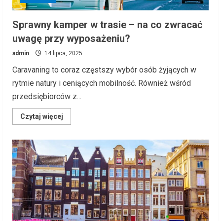
Sprawny kamper w trasie – na co zwracać
uwagę przy wyposażeniu?
admin
14 lipca, 2025
Caravaning to coraz częstszy wybór osób żyjących w
rytmie natury i ceniących mobilność. Również wśród
przedsiębiorców z...
Read
Czytaj więcej
more
about
Sprawny
kamper
w
trasie
–
na
co
zwracać
uwagę
przy
wyposażeniu?