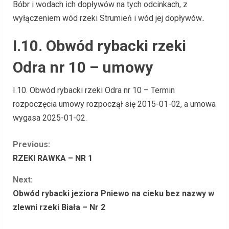
Bóbr i wodach ich dopływów na tych odcinkach, z
wyłączeniem wód rzeki Strumień i wód jej dopływów..
I.10. Obwód rybacki rzeki
Odra nr 10 – umowy
I.10. Obwód rybacki rzeki Odra nr 10 – Termin
rozpoczęcia umowy rozpoczął się 2015-01-02, a umowa
wygasa 2025-01-02.
C
Previous:
RZEKI RAWKA – NR 1
o
Next:
n
Obwód rybacki jeziora Pniewo na cieku bez nazwy w
zlewni rzeki Biała – Nr 2
t