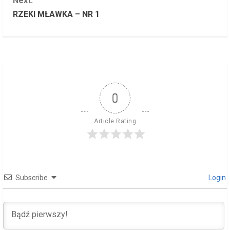
Next:
n
RZEKI MŁAWKA – NR 1
t
i
n
u
0
e
Article Rating
R
e
Subscribe
Login
a
d
i