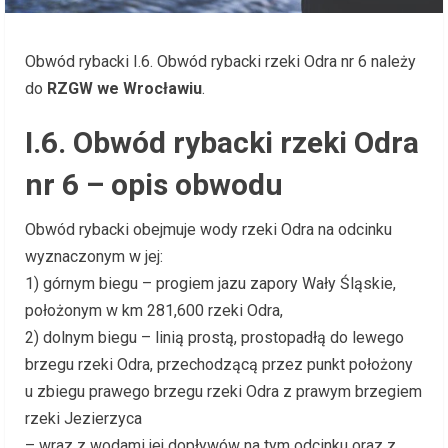
Obwód rybacki I.6. Obwód rybacki rzeki Odra nr 6 należy
do
RZGW we Wrocławiu
.
I.6. Obwód rybacki rzeki Odra
nr 6 – opis obwodu
Obwód rybacki obejmuje wody rzeki Odra na odcinku
wyznaczonym w jej:
1) górnym biegu – progiem jazu zapory Wały Śląskie,
położonym w km 281,600 rzeki Odra,
2) dolnym biegu – linią prostą, prostopadłą do lewego
brzegu rzeki Odra, przechodzącą przez punkt położony
u zbiegu prawego brzegu rzeki Odra z prawym brzegiem
rzeki Jezierzyca
– wraz z wodami jej dopływów na tym odcinku oraz z