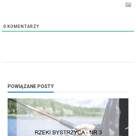
n
g
0
KOMENTARZY
POWIĄZANE POSTY