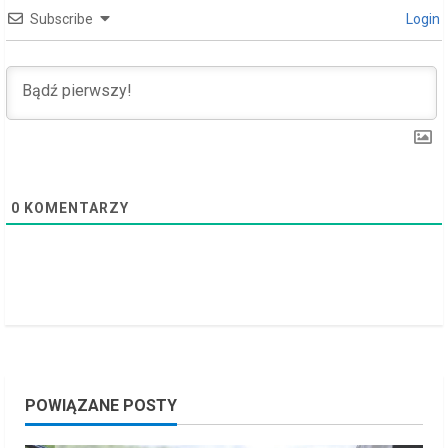
Subscribe
Login
a
d
i
n
g
0
KOMENTARZY
POWIĄZANE POSTY