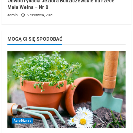
Obwód rybacki Jeziora Budziszewskie na rzece
Mała Wełna – Nr 8
admin
5 czerwca, 2021
MOGĄ CI SIĘ SPODOBAĆ
AgroBiznes