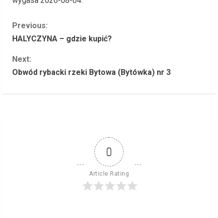
wygasa 2026-08-04.
C
Previous:
HALYCZYNA – gdzie kupić?
o
Next:
n
Obwód rybacki rzeki Bytowa (Bytówka) nr 3
t
i
n
u
0
e
Article Rating
R
e