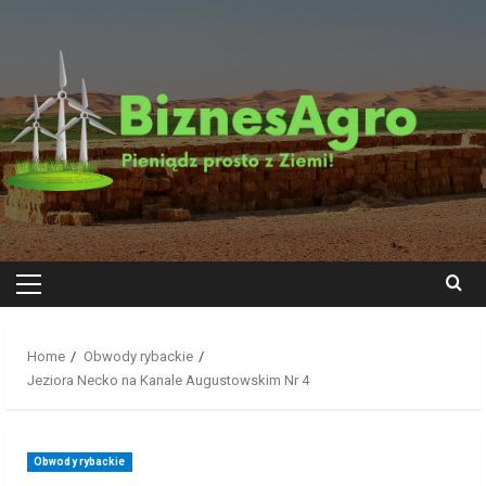
Skip
to
content
Primary
Menu
Home
Obwody rybackie
Jeziora Necko na Kanale Augustowskim Nr 4
Obwody rybackie