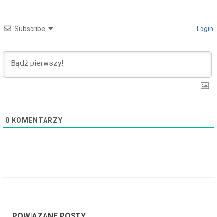
a
d
Subscribe
Login
i
n
g
0
KOMENTARZY
POWIĄZANE POSTY