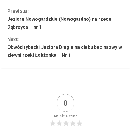
C
Previous:
Jeziora Nowogardzkie (Nowogardno) na rzece
o
Dąbrzyca – nr 1
n
Next:
Obwód rybacki Jeziora Długie na cieku bez nazwy w
t
zlewni rzeki Łobżonka – Nr 1
i
n
u
e
0
R
Article Rating
e