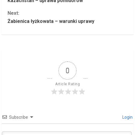
Kazachstan – uprawa pomidorów
o
Next:
n
Żabienica łyżkowata – warunki uprawy
t
i
n
u
0
e
Article Rating
R
e
Subscribe
Login
a
d