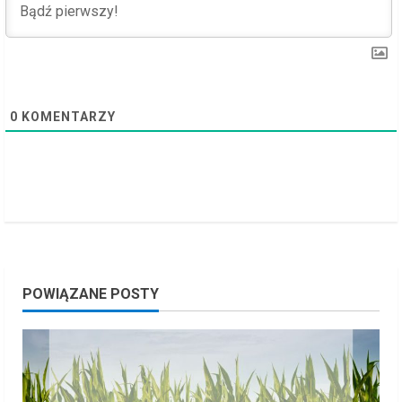
i
n
g
0
KOMENTARZY
POWIĄZANE POSTY