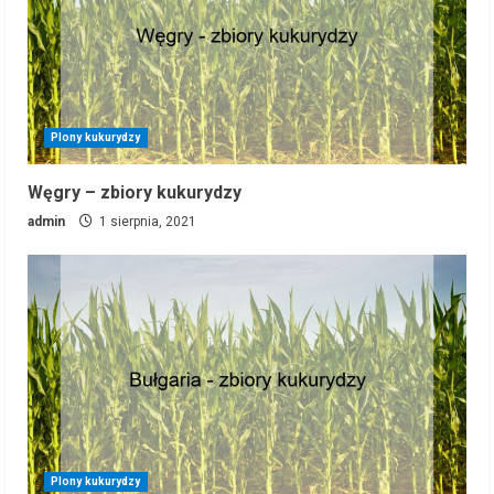
Plony kukurydzy
Węgry – zbiory kukurydzy
admin
1 sierpnia, 2021
Plony kukurydzy