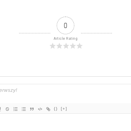
0
Article Rating
{}
[+]