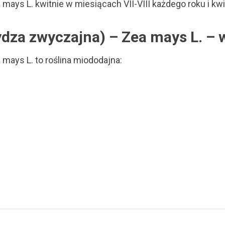
ays L. kwitnie w miesiącach VII-VIII każdego roku i kw
dza zwyczajna) – Zea mays L. – 
mays L. to roślina miododajna: