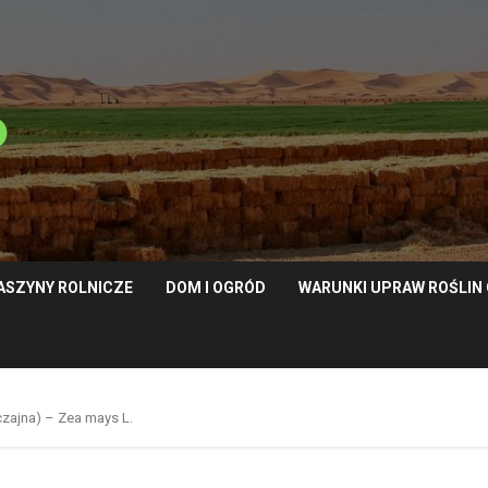
ASZYNY ROLNICZE
DOM I OGRÓD
WARUNKI UPRAW ROŚLI
zajna) – Zea mays L.