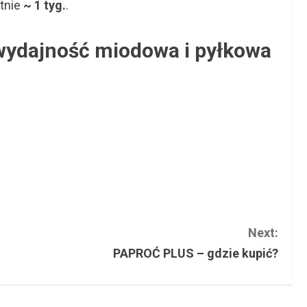
itnie
~ 1 tyg.
.
wydajność miodowa i pyłkowa
Next:
PAPROĆ PLUS – gdzie kupić?