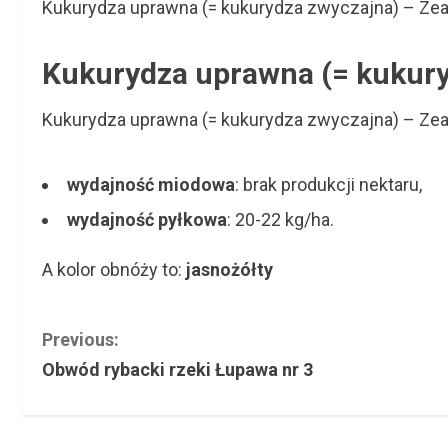
Kukurydza uprawna (= kukurydza zwyczajna) – Zea m
Kukurydza uprawna (= kukury
Kukurydza uprawna (= kukurydza zwyczajna) – Zea 
wydajność miodowa
: brak produkcji nektaru,
wydajność pyłkowa
: 20-22 kg/ha.
A kolor obnóży to:
jasnożółty
C
Previous:
Obwód rybacki rzeki Łupawa nr 3
o
n