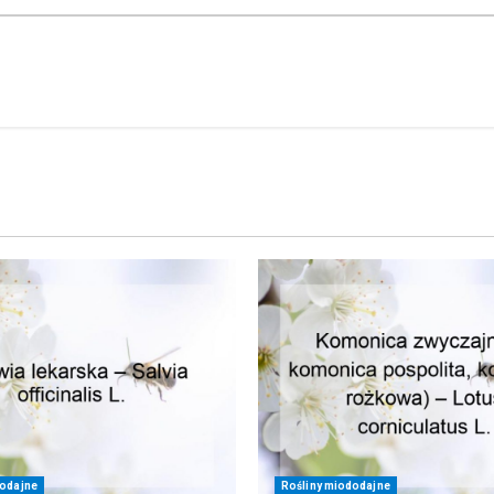
dodajne
Rośliny miododajne