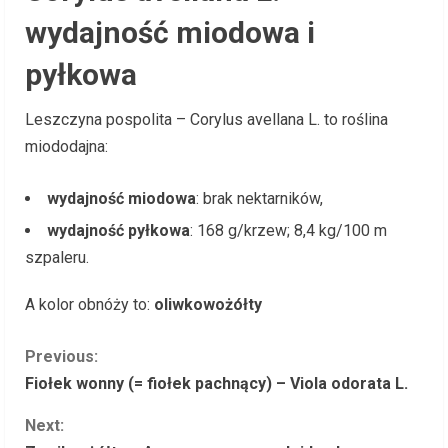
wydajność miodowa i
pyłkowa
Leszczyna pospolita – Corylus avellana L. to roślina
miododajna:
wydajność miodowa
: brak nektarników,
wydajność pyłkowa
: 168 g/krzew; 8,4 kg/100 m
szpaleru.
A kolor obnóży to:
oliwkowożółty
C
Previous:
Fiołek wonny (= fiołek pachnący) – Viola odorata L.
o
Next:
n