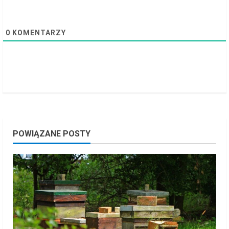
n
g
0
KOMENTARZY
POWIĄZANE POSTY