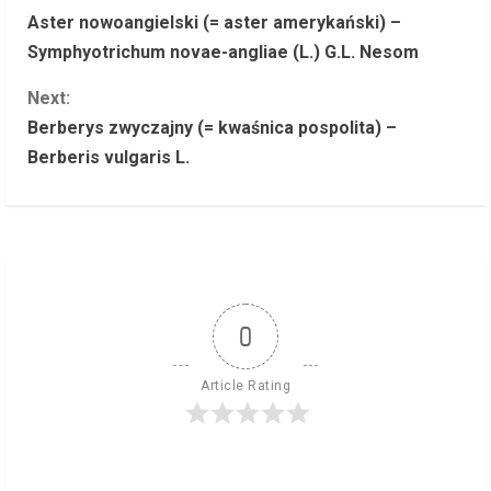
Aster nowoangielski (= aster amerykański) –
o
Symphyotrichum novae-angliae (L.) G.L. Nesom
n
Next:
Berberys zwyczajny (= kwaśnica pospolita) –
t
Berberis vulgaris L.
i
n
u
e
0
R
Article Rating
e
a