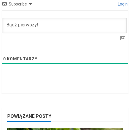
d
Subscribe
Login
i
n
g
0
KOMENTARZY
POWIĄZANE POSTY