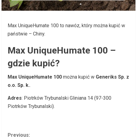
Max UniqueHumate 100 to nawóz, który można kupić w
państwie – Chiny.
Max UniqueHumate 100 –
gdzie kupić?
Max UniqueHumate 100
można kupić w
Generiks Sp. z
o.o. Sp. k.
.
Adres
: Piotrków Trybunalski Gliniana 14 (97-300
Piotrków Trybunalski).
C
Previous: