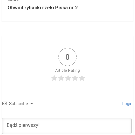
n
Obwód rybacki rzeki Pissa nr 2
t
i
n
u
0
e
Article Rating
R
e
Subscribe
Login
a
d
i