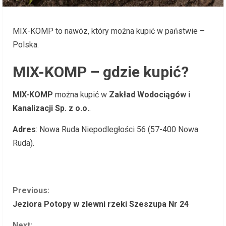
MIX-KOMP to nawóz, który można kupić w państwie –
Polska.
MIX-KOMP – gdzie kupić?
MIX-KOMP
można kupić w
Zakład Wodociągów i
Kanalizacji Sp. z o.o.
.
Adres
: Nowa Ruda Niepodległości 56 (57-400 Nowa
Ruda).
C
Previous:
Jeziora Potopy w zlewni rzeki Szeszupa Nr 24
o
Next: