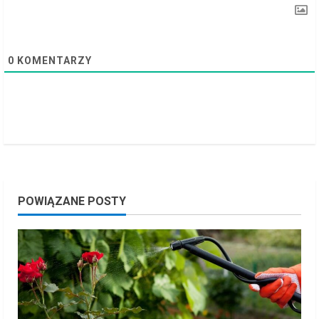
n
g
0
KOMENTARZY
POWIĄZANE POSTY