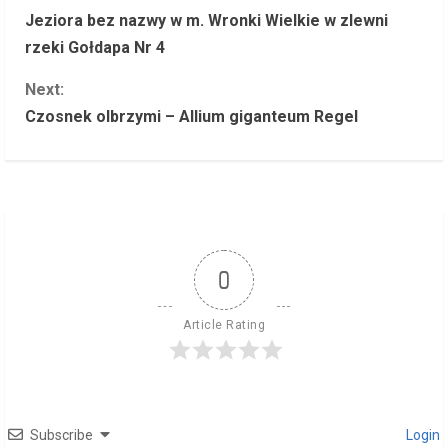
Jeziora bez nazwy w m. Wronki Wielkie w zlewni
o
rzeki Gołdapa Nr 4
n
Next:
Czosnek olbrzymi – Allium giganteum Regel
t
i
n
u
0
e
R
Article Rating
e
a
Subscribe
Login