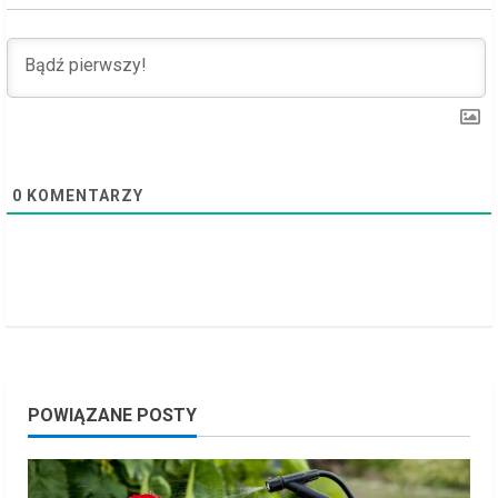
d
i
n
g
0
KOMENTARZY
POWIĄZANE POSTY