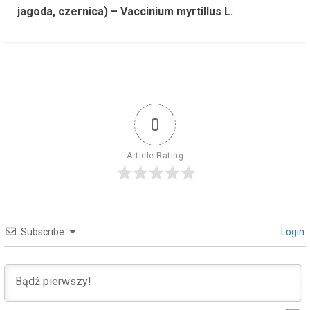
jagoda, czernica) – Vaccinium myrtillus L.
i
n
u
e
0
R
Article Rating
e
a
d
Subscribe
Login
i
n