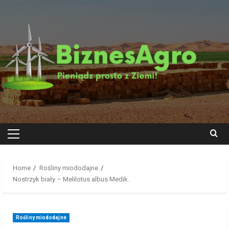
Skip
to
content
Primary
Menu
Home
Rośliny miododajne
Nostrzyk biały – Melilotus albus Medik.
Rośliny miododajne