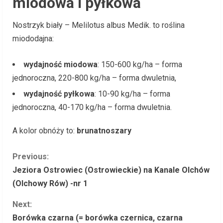
miodowa i pyłkowa
Nostrzyk biały – Melilotus albus Medik. to roślina
miododajna:
wydajność miodowa
: 150-600 kg/ha – forma
jednoroczna, 220-800 kg/ha – forma dwuletnia,
wydajność pyłkowa
: 10-90 kg/ha – forma
jednoroczna, 40-170 kg/ha – forma dwuletnia.
A kolor obnóży to:
brunatnoszary
C
Previous:
Jeziora Ostrowiec (Ostrowieckie) na Kanale Olchów
o
(Olchowy Rów) -nr 1
n
Next:
Borówka czarna (= borówka czernica, czarna
t