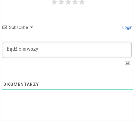
a
d
Subscribe
Login
i
n
g
0
KOMENTARZY