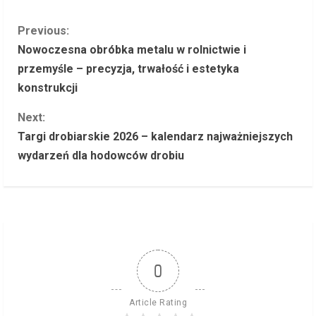
C
Previous:
Nowoczesna obróbka metalu w rolnictwie i
o
przemyśle – precyzja, trwałość i estetyka
konstrukcji
n
Next:
t
Targi drobiarskie 2026 – kalendarz najważniejszych
i
wydarzeń dla hodowców drobiu
n
u
e
R
0
e
Article Rating