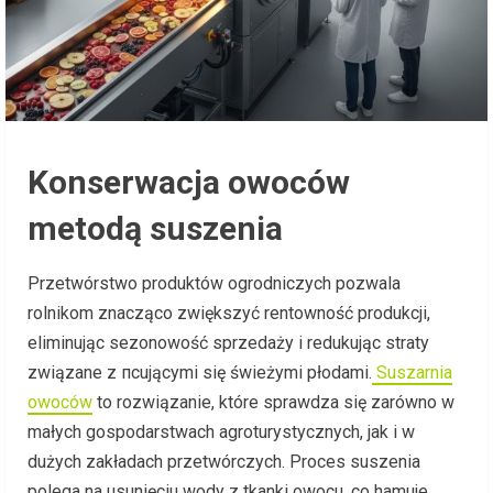
Konserwacja owoców
metodą suszenia
Przetwórstwo produktów ogrodniczych pozwala
rolnikom znacząco zwiększyć rentowność produkcji,
eliminując sezonowość sprzedaży i redukując straty
związane z псującymi się świeżymi płodami.
Suszarnia
owoców
to rozwiązanie, które sprawdza się zarówno w
małych gospodarstwach agroturystycznych, jak i w
dużych zakładach przetwórczych. Proces suszenia
polega na usunięciu wody z tkanki owocu, co hamuje