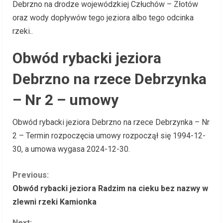
Debrzno na drodze wojewódzkiej Człuchów – Złotów
oraz wody dopływów tego jeziora albo tego odcinka
rzeki..
Obwód rybacki jeziora
Debrzno na rzece Debrzynka
– Nr 2 – umowy
Obwód rybacki jeziora Debrzno na rzece Debrzynka – Nr
2 – Termin rozpoczęcia umowy rozpoczął się 1994-12-
30, a umowa wygasa 2024-12-30.
C
Previous:
Obwód rybacki jeziora Radzim na cieku bez nazwy w
o
zlewni rzeki Kamionka
n
Next: