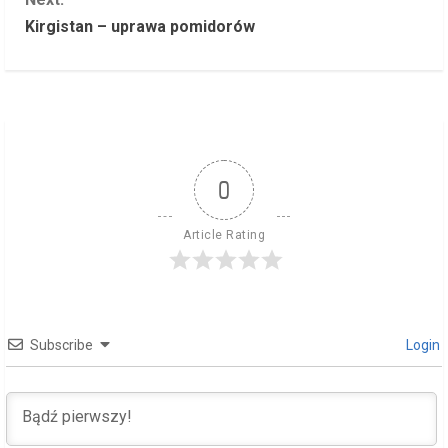
Kirgistan – uprawa pomidorów
t
i
n
u
0
e
R
Article Rating
e
a
Subscribe
Login
d
i