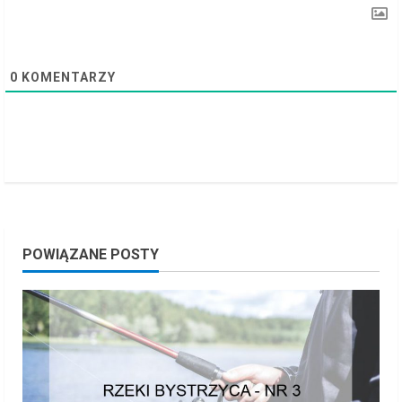
n
g
0
KOMENTARZY
POWIĄZANE POSTY