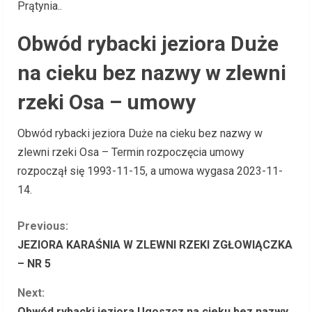
Prątynia..
Obwód rybacki jeziora Duże
na cieku bez nazwy w zlewni
rzeki Osa – umowy
Obwód rybacki jeziora Duże na cieku bez nazwy w
zlewni rzeki Osa – Termin rozpoczęcia umowy
rozpoczął się 1993-11-15, a umowa wygasa 2023-11-
14.
C
Previous:
JEZIORA KARAŚNIA W ZLEWNI RZEKI ZGŁOWIĄCZKA
o
– NR 5
n
Next:
Obwód rybacki jeziora Ugoszcz na cieku bez nazwy