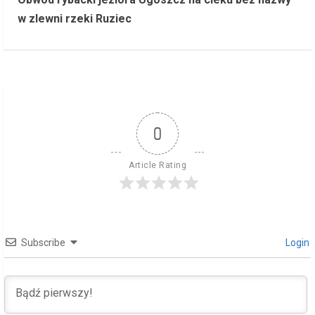
t
w zlewni rzeki Ruziec
i
n
u
e
0
R
Article Rating
e
a
d
Subscribe
Login
i
n