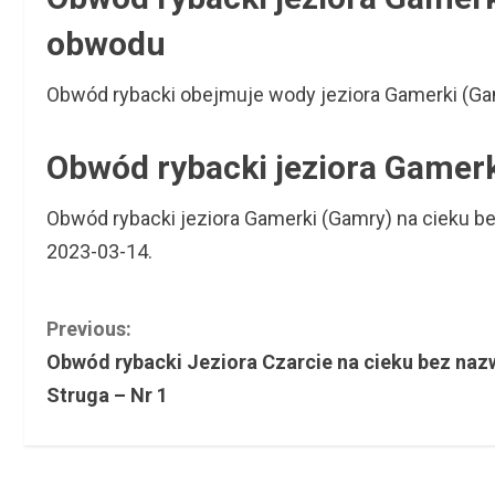
obwodu
Obwód rybacki obejmuje wody jeziora Gamerki (Ga
Obwód rybacki jeziora Gamerk
Obwód rybacki jeziora Gamerki (Gamry) na cieku 
2023-03-14.
C
Previous:
Obwód rybacki Jeziora Czarcie na cieku bez naz
o
Struga – Nr 1
n
t