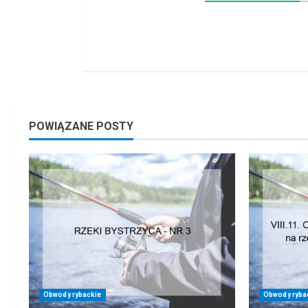
POWIĄZANE POSTY
Obwody rybackie
Obwody ryba