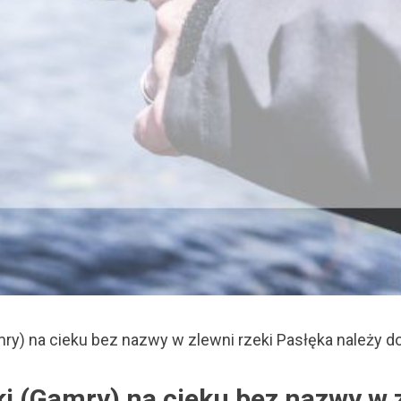
ry) na cieku bez nazwy w zlewni rzeki Pasłęka należy d
i (Gamry) na cieku bez nazwy w z