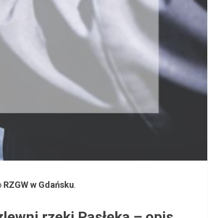
o
RZGW w Gdańsku
.
lewni rzeki Pasłęka – opis