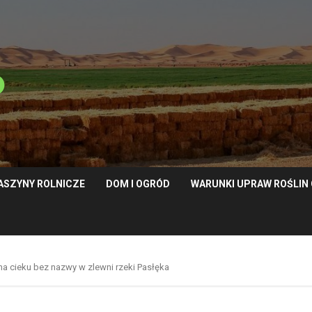
ASZYNY ROLNICZE
DOM I OGRÓD
WARUNKI UPRAW ROŚLI
na cieku bez nazwy w zlewni rzeki Pasłęka