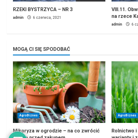
RZEKI BYSTRZYCA – NR 3
VIII.11. Ob
na rzece K
admin
6 czerwca, 2021
admin
6 c
MOGĄ CI SIĘ SPODOBAĆ
AgroBiznes
AgroBiznes
Mikoryza w ogrodzie – na co zwrócić
Rolnictwo i
uwagę przed zakupem
warianty i