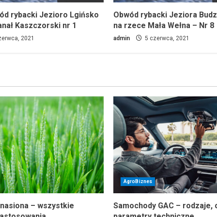
wód rybacki Jezioro Lgińsko
Obwód rybacki Jeziora Bud
anał Kaszczorski nr 1
na rzece Mała Wełna – Nr 8
zerwca, 2021
admin
5 czerwca, 2021
AgroBiznes
 nasiona – wszystkie
Samochody GAC – rodzaje, c
 zastosowania
parametry techniczne