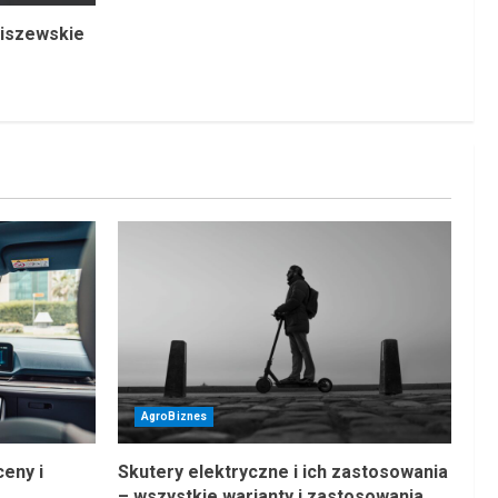
ziszewskie
AgroBiznes
eny i
Skutery elektryczne i ich zastosowania
– wszystkie warianty i zastosowania