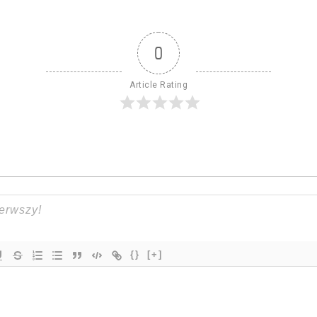
0
Article Rating
{}
[+]