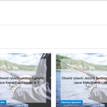
ckie
Obwody rybackie