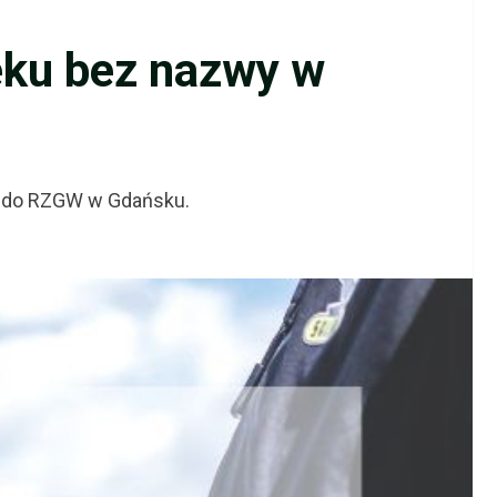
eku bez nazwy w
ży do RZGW w Gdańsku.