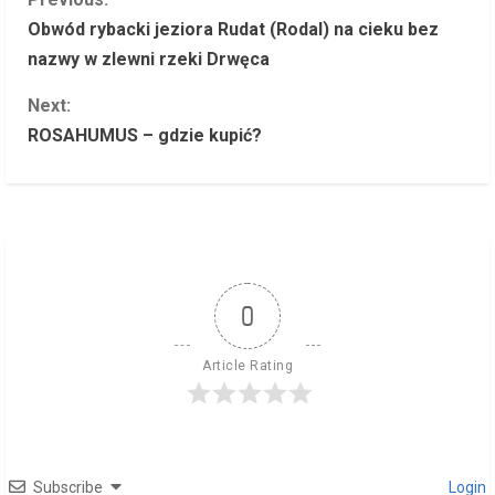
C
Obwód rybacki jeziora Rudat (Rodal) na cieku bez
o
nazwy w zlewni rzeki Drwęca
n
Next:
ROSAHUMUS – gdzie kupić?
t
i
n
u
0
e
R
Article Rating
e
a
Subscribe
Login