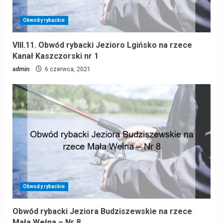
Obwody rybackie
VIII.11. Obwód rybacki Jezioro Lgińsko na rzece
Kanał Kaszczorski nr 1
admin
6 czerwca, 2021
Obwody rybackie
Obwód rybacki Jeziora Budziszewskie na rzece
Mała Wełna – Nr 8