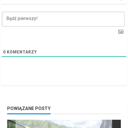
d
i
n
g
0
KOMENTARZY
POWIĄZANE POSTY