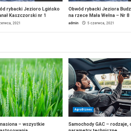
wód rybacki Jezioro Lgińsko
Obwód rybacki Jeziora Bud
anał Kaszczorski nr 1
na rzece Mała Wełna – Nr 8
zerwca, 2021
admin
5 czerwca, 2021
AgroBiznes
 nasiona – wszystkie
Samochody GAC – rodzaje, c
 zastosowania
parametry techniczne