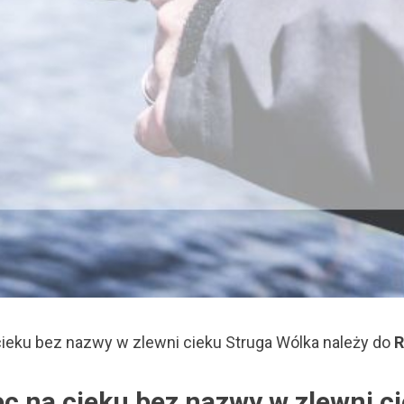
cieku bez nazwy w zlewni cieku Struga Wólka należy do
R
ec na cieku bez nazwy w zlewni c