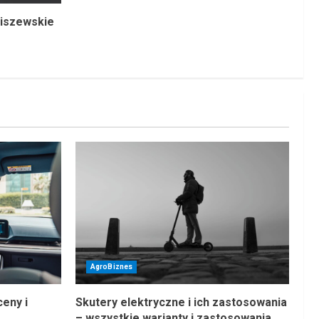
ziszewskie
AgroBiznes
eny i
Skutery elektryczne i ich zastosowania
– wszystkie warianty i zastosowania