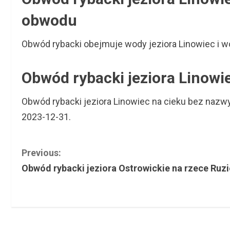
obwodu
Obwód rybacki obejmuje wody jeziora Linowiec i w
Obwód rybacki jeziora Linowi
Obwód rybacki jeziora Linowiec na cieku bez naz
2023-12-31.
C
Previous:
Obwód rybacki jeziora Ostrowickie na rzece Ruzi
o
n
t