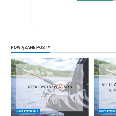
POWIĄZANE POSTY
Obwody rybackie
Obwody ryba