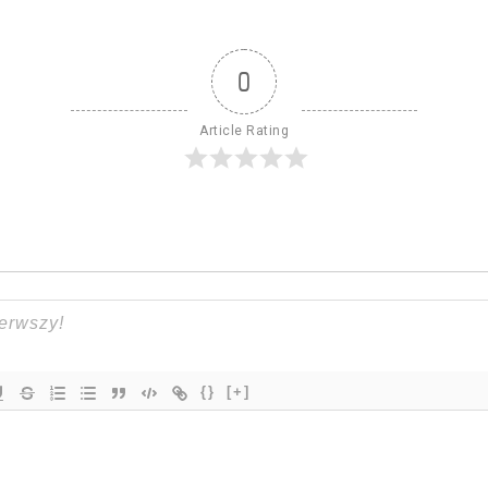
0
Article Rating
{}
[+]