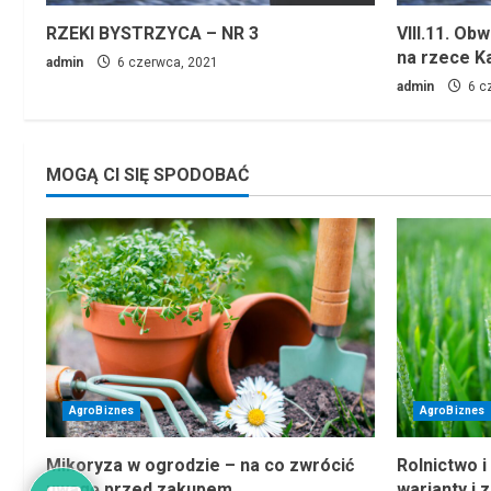
RZEKI BYSTRZYCA – NR 3
VIII.11. Ob
na rzece K
admin
6 czerwca, 2021
admin
6 c
MOGĄ CI SIĘ SPODOBAĆ
AgroBiznes
AgroBiznes
Mikoryza w ogrodzie – na co zwrócić
Rolnictwo i
uwagę przed zakupem
warianty i