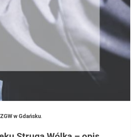
ZGW w Gdańsku
.
ieku Struga Wólka – opis