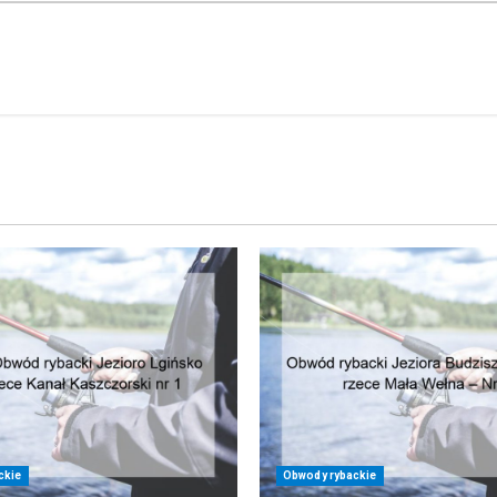
ckie
Obwody rybackie