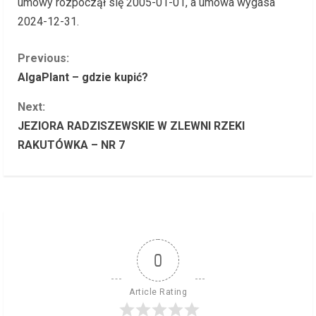
umowy rozpoczął się 2005-01-01, a umowa wygasa
2024-12-31.
C
Previous:
AlgaPlant – gdzie kupić?
o
Next:
n
JEZIORA RADZISZEWSKIE W ZLEWNI RZEKI
RAKUTÓWKA – NR 7
t
i
n
u
0
e
R
Article Rating