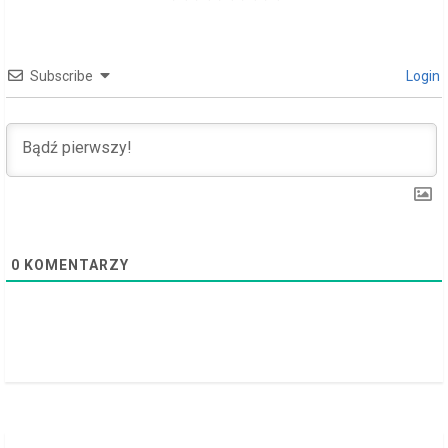
e
a
Subscribe
Login
d
i
n
g
0
KOMENTARZY