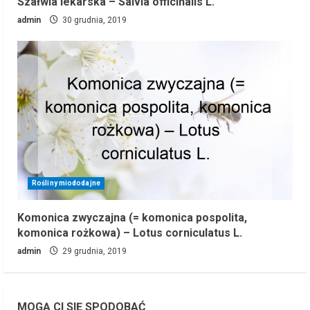
Szałwia lekarska – Salvia officinalis L.
admin
30 grudnia, 2019
Rośliny miododajne
Komonica zwyczajna (= komonica pospolita,
komonica rożkowa) – Lotus corniculatus L.
admin
29 grudnia, 2019
MOGĄ CI SIĘ SPODOBAĆ