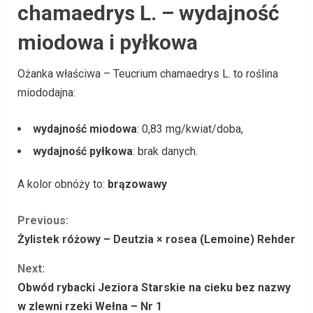
chamaedrys L. – wydajność
miodowa i pyłkowa
Ożanka właściwa – Teucrium chamaedrys L. to roślina
miododajna:
wydajność miodowa
: 0,83 mg/kwiat/doba,
wydajność pyłkowa
: brak danych.
A kolor obnóży to:
brązowawy
C
Previous:
Żylistek różowy – Deutzia × rosea (Lemoine) Rehder
o
Next:
n
Obwód rybacki Jeziora Starskie na cieku bez nazwy
w zlewni rzeki Wełna – Nr 1
t