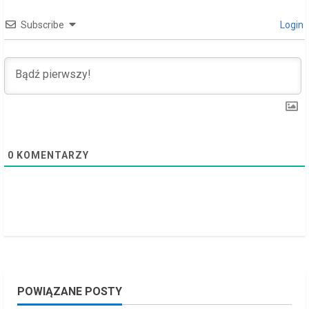
a
Subscribe
Login
d
i
n
g
0
KOMENTARZY
POWIĄZANE POSTY