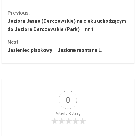
C
Previous:
Jeziora Jasne (Derczewskie) na cieku uchodzącym
o
do Jeziora Derczewskie (Park) – nr 1
n
Next:
Jasieniec piaskowy – Jasione montana L.
t
i
n
u
0
e
R
Article Rating
e