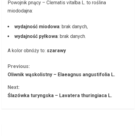
Powojnik pnący – Clematis vitalba L. to roślina
miododajna:
wydajność miodowa
: brak danych,
wydajność pyłkowa
: brak danych.
A kolor obnóży to:
szarawy
C
Previous:
Oliwnik wąskolistny – Elaeagnus angustifolia L.
o
Next:
n
Ślazówka turyngska – Lavatera thuringiaca L.
t
i
n