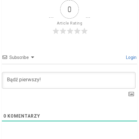
u
0
e
Article Rating
R
e
Subscribe
Login
a
d
i
n
g
0
KOMENTARZY