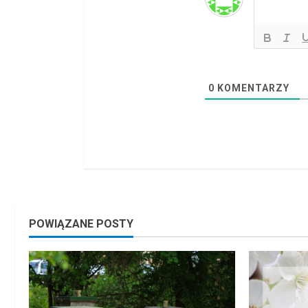
d
i
n
g
0
KOMENTARZY
POWIĄZANE POSTY