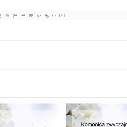
{}
[+]