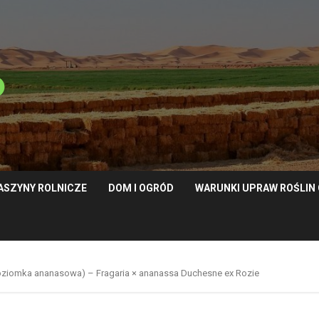
ASZYNY ROLNICZE
DOM I OGRÓD
WARUNKI UPRAW ROŚLI
oziomka ananasowa) – Fragaria × ananassa Duchesne ex Rozie