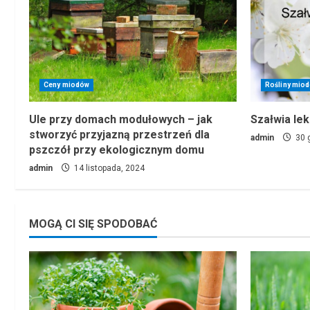
Ceny miodów
Rośliny mio
Ule przy domach modułowych – jak
Szałwia leka
stworzyć przyjazną przestrzeń dla
admin
30 g
pszczół przy ekologicznym domu
admin
14 listopada, 2024
MOGĄ CI SIĘ SPODOBAĆ