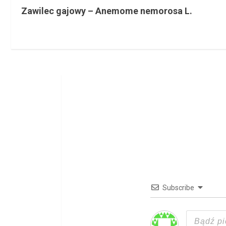
Zawilec gajowy – Anemome nemorosa L.
o
n
t
i
n
u
e
R
e
Subscribe
a