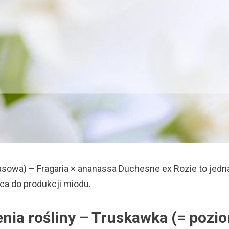
wa) – Fragaria × ananassa Duchesne ex Rozie to jedna z 
a do produkcji miodu.
enia rośliny – Truskawka (= poz