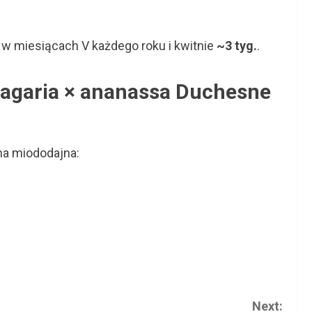
w miesiącach V każdego roku i kwitnie
~3 tyg.
.
agaria × ananassa Duchesne
na miododajna:
Next: