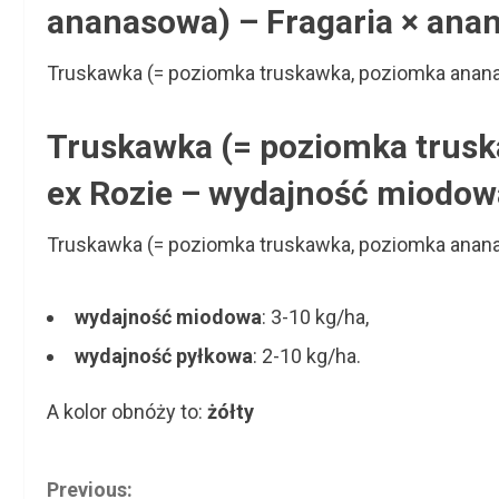
ananasowa) – Fragaria × ana
Truskawka (= poziomka truskawka, poziomka ananas
Truskawka (= poziomka trusk
ex Rozie – wydajność miodow
Truskawka (= poziomka truskawka, poziomka ananas
wydajność miodowa
: 3-10 kg/ha,
wydajność pyłkowa
: 2-10 kg/ha.
A kolor obnóży to:
żółty
C
Previous: