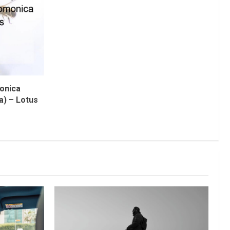
onica
a) – Lotus