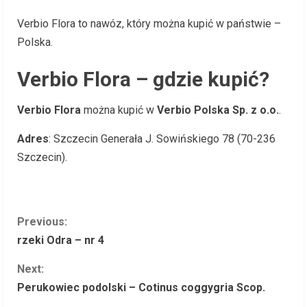
Verbio Flora to nawóz, który można kupić w państwie –
Polska.
Verbio Flora – gdzie kupić?
Verbio Flora
można kupić w
Verbio Polska Sp. z o.o.
.
Adres
: Szczecin Generała J. Sowińskiego 78 (70-236
Szczecin).
C
Previous:
rzeki Odra – nr 4
o
Next:
n
Perukowiec podolski – Cotinus coggygria Scop.