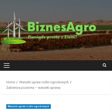
Skip
to
content
Primary
Menu
Home
Warunki upraw roślin ogrodowych
Żabienica pozioma – warunki uprawy
Warunki upraw roślin ogrodowych