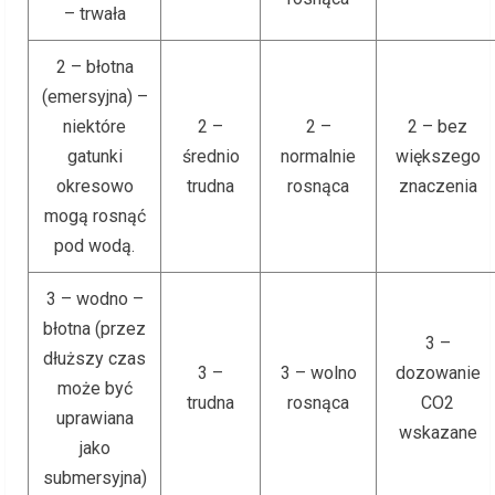
– trwała
2 – błotna
(emersyjna) –
niektóre
2 –
2 –
2 – bez
gatunki
średnio
normalnie
większego
okresowo
trudna
rosnąca
znaczenia
mogą rosnąć
pod wodą.
3 – wodno –
błotna (przez
3 –
dłuższy czas
3 –
3 – wolno
dozowanie
może być
trudna
rosnąca
CO2
uprawiana
wskazane
jako
submersyjna)