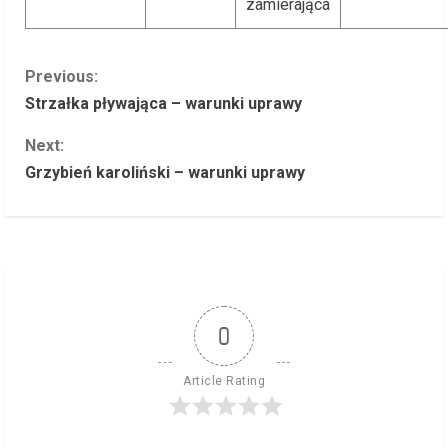
zamierająca
C
Previous:
Strzałka pływająca – warunki uprawy
o
Next:
n
Grzybień karoliński – warunki uprawy
t
i
n
u
0
e
Article Rating
R