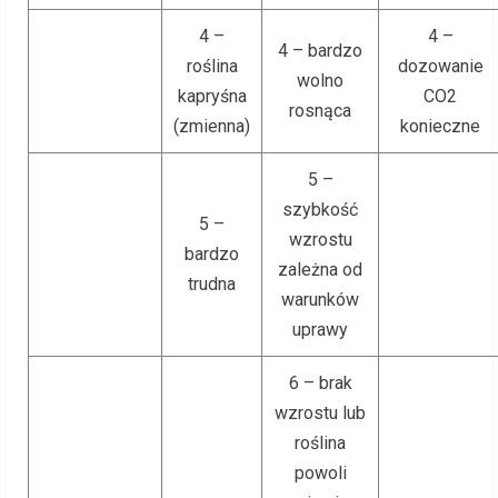
4 –
4 –
4 – bardzo
roślina
dozowanie
wolno
kapryśna
CO2
rosnąca
(zmienna)
konieczne
5 –
szybkość
5 –
wzrostu
bardzo
zależna od
trudna
warunków
uprawy
6 – brak
wzrostu lub
roślina
powoli