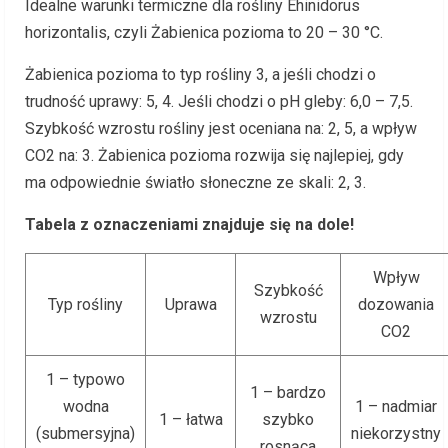
Idealne warunki termiczne dla rośliny Ehinidorus
horizontalis, czyli Żabienica pozioma to 20 – 30 °C.
Żabienica pozioma to typ rośliny 3, a jeśli chodzi o
trudność uprawy: 5, 4. Jeśli chodzi o pH gleby: 6,0 – 7,5.
Szybkość wzrostu rośliny jest oceniana na: 2, 5, a wpływ
CO2 na: 3. Żabienica pozioma rozwija się najlepiej, gdy
ma odpowiednie światło słoneczne ze skali: 2, 3.
Tabela z oznaczeniami znajduje się na dole!
Wpływ
Szybkość
Typ rośliny
Uprawa
dozowania
wzrostu
CO2
1 – typowo
1 – bardzo
wodna
1 – nadmiar
1 – łatwa
szybko
(submersyjna)
niekorzystny
rosnąca