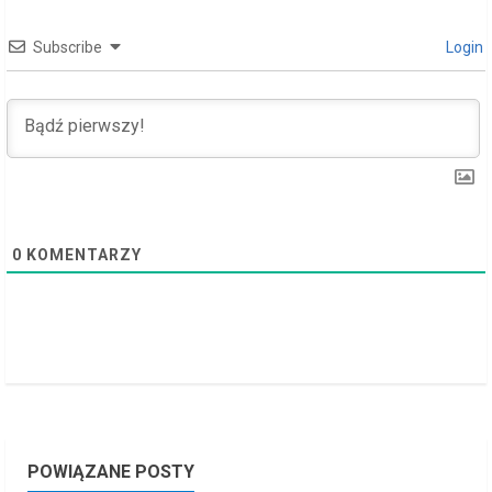
e
Subscribe
Login
a
d
i
n
g
0
KOMENTARZY
POWIĄZANE POSTY