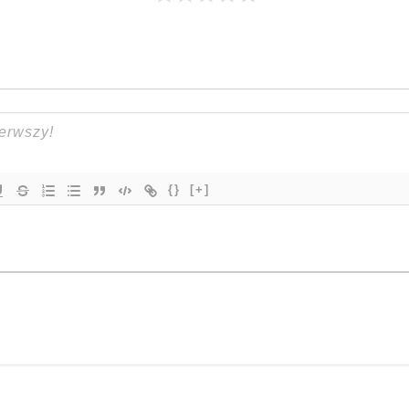
{}
[+]