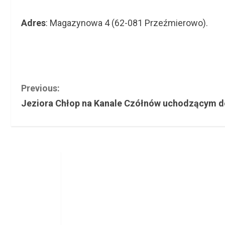
Adres
: Magazynowa 4 (62-081 Przeźmierowo).
C
Previous:
Jeziora Chłop na Kanale Czółnów uchodzącym do 
o
n
t
i
n
u