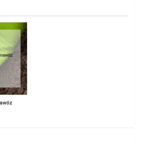
nawóz