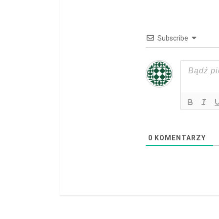
e
R
Subscribe
e
a
d
i
n
0
KOMENTARZY
g