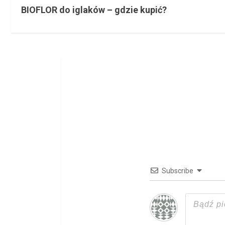
BIOFLOR do iglaków – gdzie kupić?
o
n
t
i
n
u
e
R
Subscribe
e
a