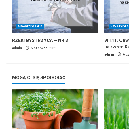
Obwody rybackie
Obwody ryba
RZEKI BYSTRZYCA – NR 3
VIII.11. Ob
na rzece K
admin
6 czerwca, 2021
admin
6 c
MOGĄ CI SIĘ SPODOBAĆ