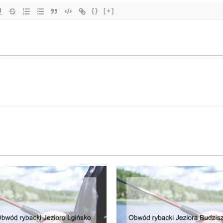
{}
[+]