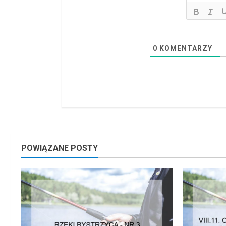
d
i
n
0
KOMENTARZY
g
POWIĄZANE POSTY