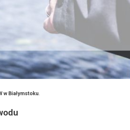
 w Białymstoku
.
bwodu