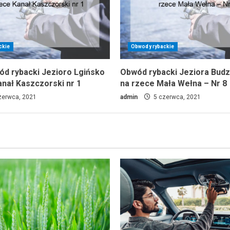
ckie
Obwody rybackie
wód rybacki Jezioro Lgińsko
Obwód rybacki Jeziora Bud
anał Kaszczorski nr 1
na rzece Mała Wełna – Nr 8
zerwca, 2021
admin
5 czerwca, 2021