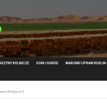
ASZYNY ROLNICZE
DOM I OGRÓD
WARUNKI UPRAW ROŚLI
zece Zbrzyca nr 5