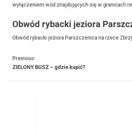
wyłączeniem wód znajdujących się w granicach reze
Obwód rybacki jeziora Parszc
Obwód rybacki jeziora Parszczenica na rzece Zbr
C
Previous:
ZIELONY BUSZ – gdzie kupić?
o
n
t
i
n