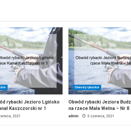
ckie
Obwody rybackie
wód rybacki Jezioro Lgińsko
Obwód rybacki Jeziora Bud
anał Kaszczorski nr 1
na rzece Mała Wełna – Nr 8
zerwca, 2021
admin
5 czerwca, 2021