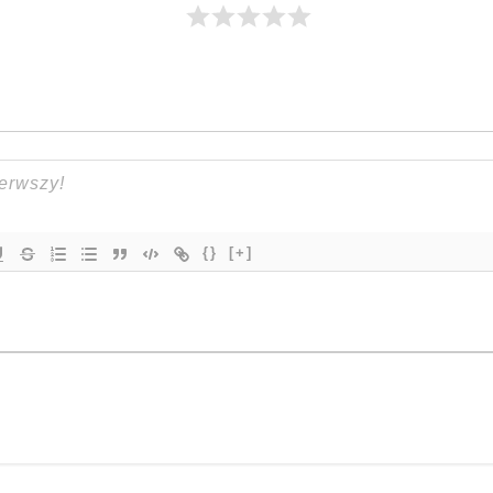
{}
[+]