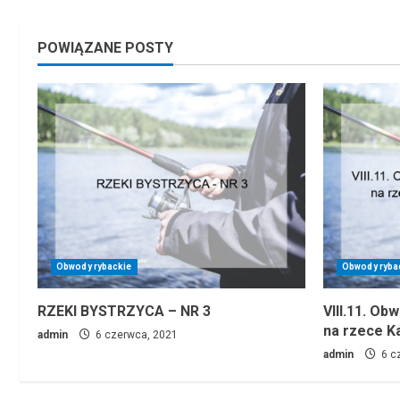
POWIĄZANE POSTY
Obwody rybackie
Obwody ryba
RZEKI BYSTRZYCA – NR 3
VIII.11. Ob
na rzece K
admin
6 czerwca, 2021
admin
6 c