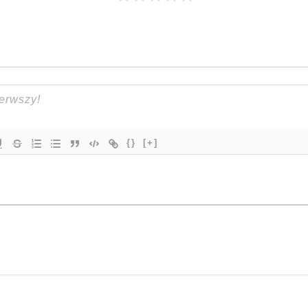
{}
[+]