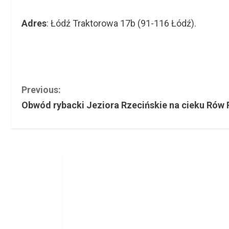
Adres
: Łódź Traktorowa 17b (91-116 Łódź).
C
Previous:
Obwód rybacki Jeziora Rzecińskie na cieku Rów R
o
n
t
i
n
u