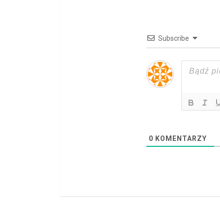
e
R
Subscribe
e
a
d
i
n
0
KOMENTARZY
g