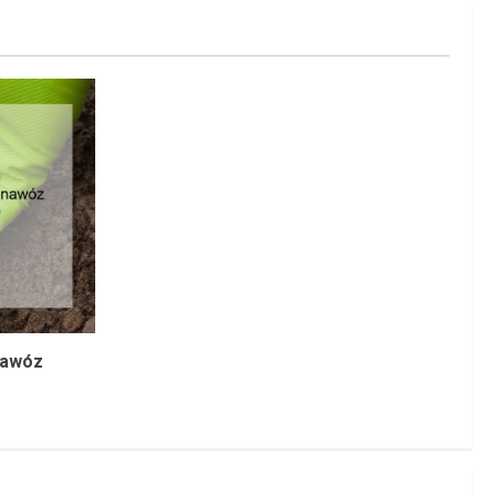
nawóz